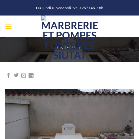
Passer
Du Lundi au Vendredi : 9h -12h / 14h -18h
au
contenu
Réalisations