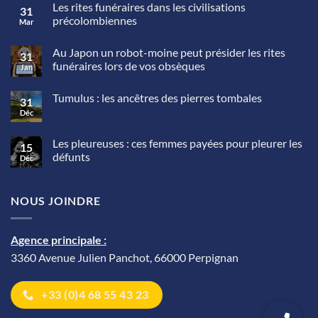
Les rites funéraires dans les civilisations
31
précolombiennes
Mar
Aucun
commentaire
Au Japon un robot-moine peut présider les rites
sur
31
Les
funéraires lors de vos obsèques
Jan
rites
funéraires
Aucun
dans
commentaire
Tumulus : les ancêtres des pierres tombales
sur
les
31
Au
civilisations
Déc
Aucun
Japon
précolombiennes
commentaire
un
sur
robot-
Tumulus
Les pleureuses : ces femmes payées pour pleurer les
moine
15
:
peut
défunts
Déc
les
présider
ancêtres
Aucun
les
des
commentaire
rites
pierres
sur
funéraires
tombales
NOUS JOINDRE
Les
lors
pleureuses
de
:
vos
ces
obsèques
femmes
Agence principale :
payées
pour
3360 Avenue Julien Panchot, 66000 Perpignan
pleurer
les
défunts
+33 (0)4 68 55 43 23