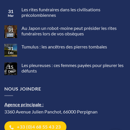
Les rites funéraires dans les civilisations
31
précolombiennes
Mar
Aucun
commentaire
Au Japon un robot-moine peut présider les rites
sur
31
Les
funéraires lors de vos obsèques
Jan
rites
funéraires
Aucun
dans
commentaire
Tumulus : les ancêtres des pierres tombales
sur
les
31
Au
civilisations
Déc
Aucun
Japon
précolombiennes
commentaire
un
sur
robot-
Tumulus
Les pleureuses : ces femmes payées pour pleurer les
moine
15
:
peut
défunts
Déc
les
présider
ancêtres
Aucun
les
des
commentaire
rites
pierres
sur
funéraires
tombales
NOUS JOINDRE
Les
lors
pleureuses
de
:
vos
ces
obsèques
femmes
Agence principale :
payées
pour
3360 Avenue Julien Panchot, 66000 Perpignan
pleurer
les
défunts
+33 (0)4 68 55 43 23