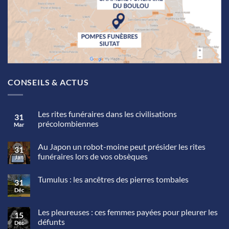
CONSEILS & ACTUS
Les rites funéraires dans les civilisations
31
précolombiennes
Mar
Aucun
commentaire
Au Japon un robot-moine peut présider les rites
sur
31
Les
funéraires lors de vos obsèques
Jan
rites
funéraires
Aucun
dans
commentaire
Tumulus : les ancêtres des pierres tombales
sur
les
31
Au
civilisations
Déc
Aucun
Japon
précolombiennes
commentaire
un
sur
robot-
Tumulus
Les pleureuses : ces femmes payées pour pleurer les
moine
15
:
peut
défunts
Déc
les
présider