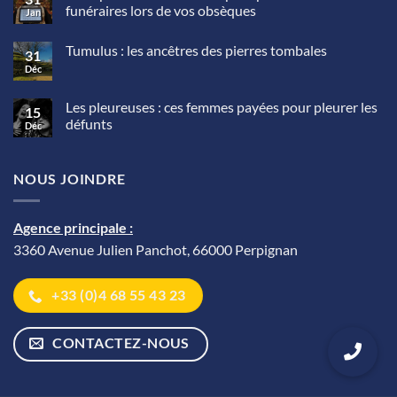
Les
funéraires lors de vos obsèques
Jan
rites
funéraires
Aucun
dans
commentaire
Tumulus : les ancêtres des pierres tombales
sur
les
31
Au
civilisations
Déc
Aucun
Japon
précolombiennes
commentaire
un
sur
robot-
Tumulus
Les pleureuses : ces femmes payées pour pleurer les
moine
15
:
peut
défunts
Déc
les
présider
ancêtres
Aucun
les
des
commentaire
rites
pierres
sur
funéraires
tombales
NOUS JOINDRE
Les
lors
pleureuses
de
:
vos
ces
obsèques
femmes
Agence principale :
payées
pour
3360 Avenue Julien Panchot, 66000 Perpignan
pleurer
les
défunts
+33 (0)4 68 55 43 23
CONTACTEZ-NOUS