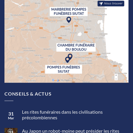
CONSEILS & ACTUS
Les rites funéraires dans les civilisations
31
précolombiennes
Mar
Aucun
commentaire
Au Japon un robot-moine peut présider les rites
sur
31